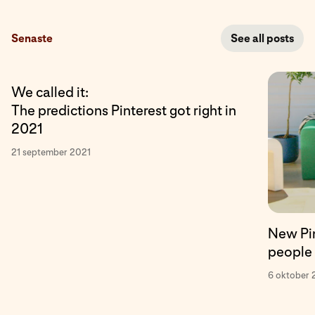
Senaste
See all posts
We called it:
The predictions Pinterest got right in
2021
21 september 2021
New Pin
people 
6 oktober 