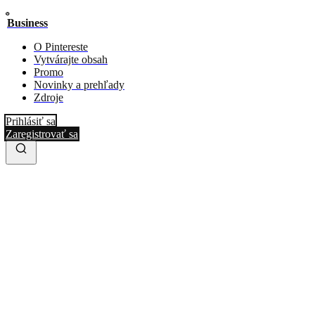
Business
O Pintereste
Vytvárajte obsah
Promo
Novinky a prehľady
Zdroje
Prihlásiť sa
Zaregistrovať sa