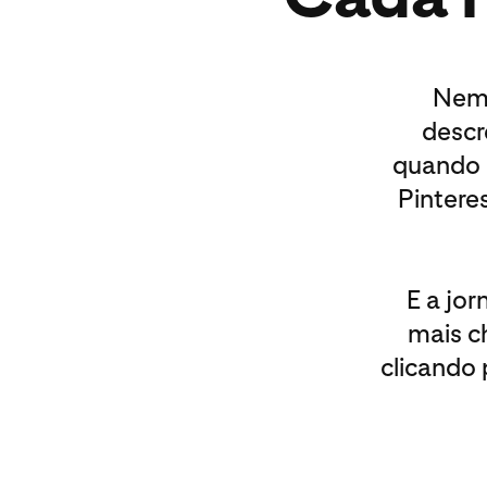
Nem 
descr
quando 
Pintere
E a jo
mais c
clicando