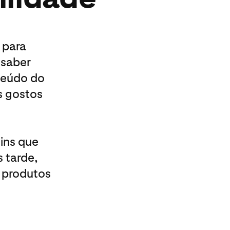
 para
 saber
teúdo do
s gostos
ins que
 tarde,
 produtos