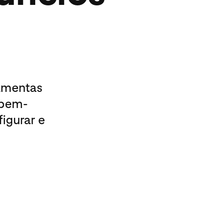
amentas
 bem-
igurar e