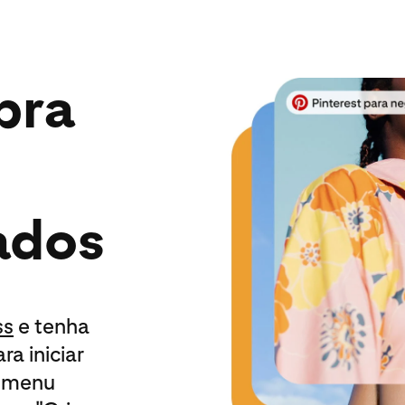
pra
ados
ss
e tenha
ara iniciar
o menu