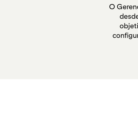
O Gerenc
desde
objet
configu