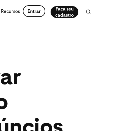
Faça seu
Recursos
Entrar
cadastro
ar
o
úncios