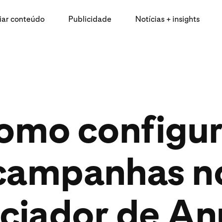
iar conteúdo
Publicidade
Notícias + insights
omo configur
campanhas n
ciador de An