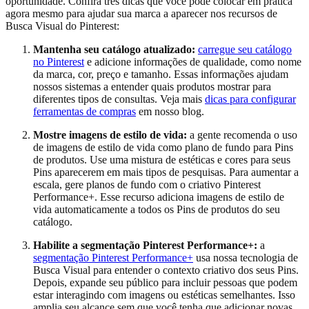
oportunidade. Confira três dicas que você pode colocar em prática
agora mesmo para ajudar sua marca a aparecer nos recursos de
Busca Visual do Pinterest:
Mantenha seu catálogo atualizado:
carregue seu catálogo
no Pinterest
e adicione informações de qualidade, como nome
da marca, cor, preço e tamanho. Essas informações ajudam
nossos sistemas a entender quais produtos mostrar para
diferentes tipos de consultas. Veja mais
dicas para configurar
ferramentas de compras
em nosso blog.
Mostre imagens de estilo de vida:
a gente recomenda o uso
de imagens de estilo de vida como plano de fundo para Pins
de produtos. Use uma mistura de estéticas e cores para seus
Pins aparecerem em mais tipos de pesquisas. Para aumentar a
escala, gere planos de fundo com o criativo Pinterest
Performance+. Esse recurso adiciona imagens de estilo de
vida automaticamente a todos os Pins de produtos do seu
catálogo.
Habilite a segmentação Pinterest Performance+:
a
segmentação Pinterest Performance+
usa nossa tecnologia de
Busca Visual para entender o contexto criativo dos seus Pins.
Depois, expande seu público para incluir pessoas que podem
estar interagindo com imagens ou estéticas semelhantes. Isso
amplia seu alcance sem que você tenha que adicionar novas