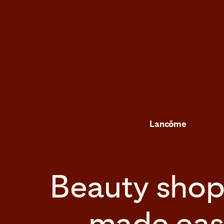
Lancôme
Beauty shop
made eas