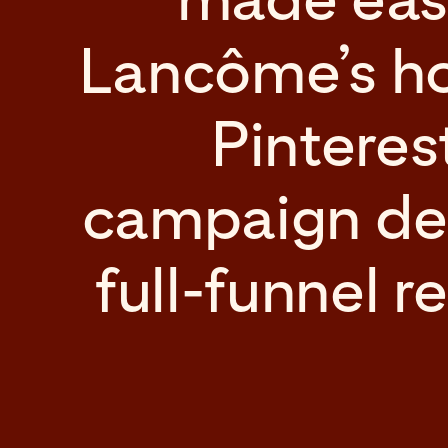
Lancôme’s ho
Pinteres
campaign del
full-funnel r