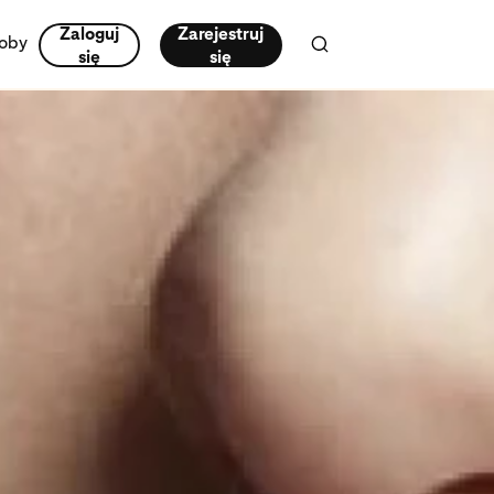
Zaloguj
Zarejestruj
oby
się
się