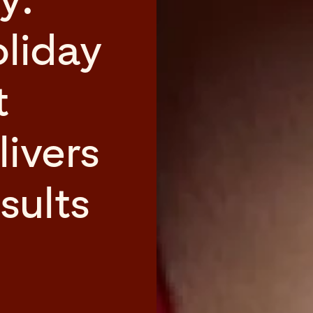
liday
t
ivers
esults