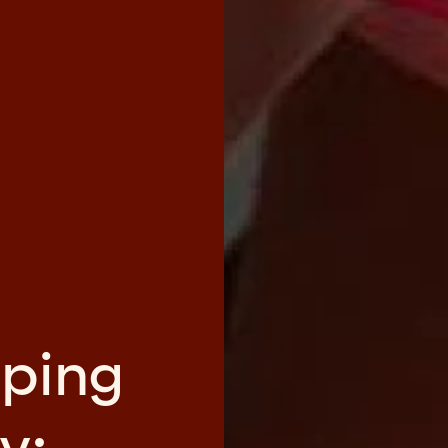
ping
y: