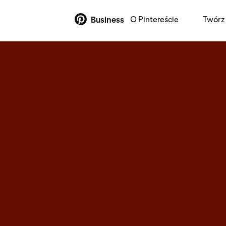
O Pintereście
Twórz 
Business