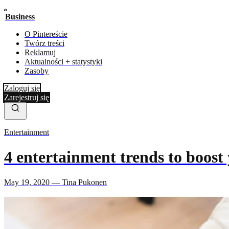
Business
O Pintereście
Twórz treści
Reklamuj
Aktualności + statystyki
Zasoby
Zaloguj się
Zarejestruj się
Entertainment
4 entertainment trends to boost
May 19, 2020 — Tina Pukonen