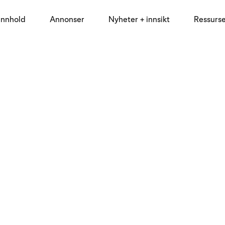
innhold
Annonser
Nyheter + innsikt
Ressurs