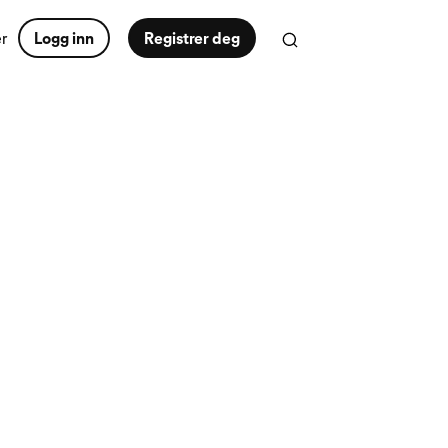
er
Logg inn
Registrer deg