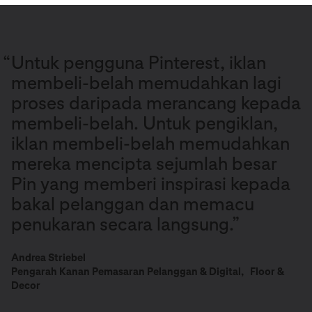
“
Untuk pengguna Pinterest, iklan
membeli-belah memudahkan lagi
proses daripada merancang kepada
membeli-belah. Untuk pengiklan,
iklan membeli-belah memudahkan
mereka mencipta sejumlah besar
Pin yang memberi inspirasi kepada
bakal pelanggan dan memacu
penukaran secara langsung.”
Andrea Striebel
Pengarah Kanan Pemasaran Pelanggan & Digital, Floor &
Decor