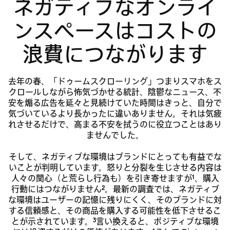
ネガティブなオンライ
ンスペースはコストの
浪費につながります
去年の春、「ドゥームスクローリング」つまりスマホをス
クロールしながら怖気づかせる統計、陰鬱なニュース、不
安を煽る広告を延々と見続けていた時間はきっと、自分で
気づいているより長かったに違いありません。それは気疲
れさせるだけで、高まる不安を拭うのに役立つことはあり
ませんでした。
そして、ネガティブな環境はブランドにとっても有益でな
いことが判明しています。怒りと分裂を生じさせる内容は
人々の関心（と荒らし行為も）を引き寄せますが
、購入
1
行動にはつながりません
。最新の調査では、ネガティブ
2
な環境はユーザーの記憶に残りにくく、そのブランドに対
する信頼感と、その商品を購入する可能性を低下させるこ
とが示されています。
言い換えると、ポジティブな環境
3