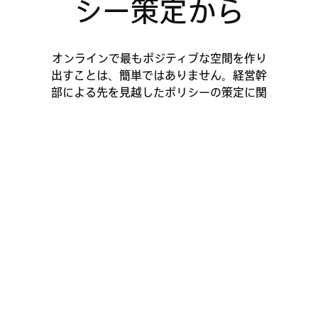
シー策定から
オンラインで最もポジティブな空間を作り
出すことは、簡単ではありません。経営幹
部による先を見越したポリシーの策定に関
する決定が必要です。たとえば、楽しいダ
ンス動画のプラットフォームであっても、
反 LGBTQ ポリシーや白人至上主義のコン
テンツが見つかるでしょう。ユーザーが作
成したコンテンツだけを見て、プラット
フォームの姿勢を判断することはできませ
ん。ポリシーの観点からも、プラット
フォームが何を許可しているのかを考慮す
ることが大切です。
Pinterest は当社経営幹部の判断を誇りに
思う一方で、デジタルセーフティを向上さ
せ、広告効果を損なわないポジティブな広