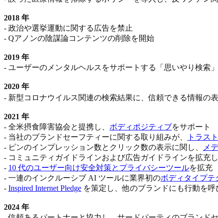
2018 年
- 政治や選挙運動に関する広告を禁止
- Qアノンの陰謀論コンテンツの削除を開始
2019 年
- ユーザーのメンタルヘルスをサポートする「思いやり検索
2020 年
- 新型コロナウイルス関連の検索結果に、信頼できる情報の
2021 年
- 全米摂食障害協会と提携し、
ボディポジティブ
をサポート
- 当社のブランドセーフティーに関する取り組みが、
トラスト
- ピンのインプレッション数とクリック数の表示に関し、
メ
- コミュニティガイドラインおよび広告ガイドラインを拡充
-
10 代のユーザー向け安全対策とプライバシーツール
を拡充
- 一連のインクルーシブ AI ツールに業界初の
ボディタイプテ
-
Inspired Internet Pledge
を策定し、他のブランドにも行動を呼
2024 年
- 信頼あるパートナーと協力し、サードパーティのブランド