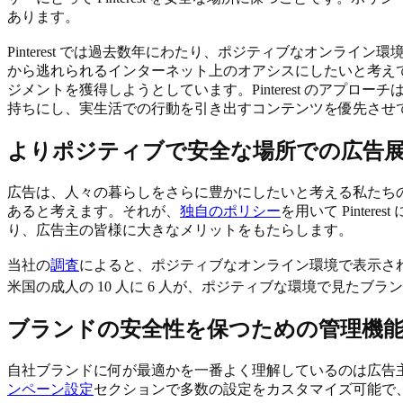
あります。
Pinterest では過去数年にわたり、ポジティブなオンライ
から逃れられるインターネット上のオアシスにしたいと考え
ジメントを獲得しようとしています。Pinterest のア
持ちにし、実生活での行動を引き出すコンテンツを優先させ
よりポジティブで安全な場所での広告
広告は、人々の暮らしをさらに豊かにしたいと考える私たちのミ
あると考えます。それが、
独自のポリシー
を用いて Pinte
り、広告主の皆様に大きなメリットをもたらします。
当社の
調査
によると、ポジティブなオンライン環境で表示さ
米国の成人の 10 人に 6 人が、ポジティブな環境で見た
ブランドの安全性を保つための管理機
自社ブランドに何が最適かを一番よく理解しているのは広告主の
ンペーン設定
セクションで多数の設定をカスタマイズ可能で、Pi