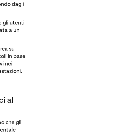
endo dagli
 gli utenti
tata a un
erca su
oli in base
ivi
nei
estazioni.
i al
o che gli
mentale