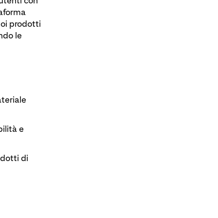
 utenti con
taforma
oi prodotti
ndo le
teriale
ilità e
dotti di