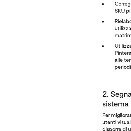
Corregg
SKU pi
Rielabo
utilizz
matrimo
Utilizz
Pintere
alle te
periodi
2. Segna
sistema d
Per migliora
utenti visua
disporre di 