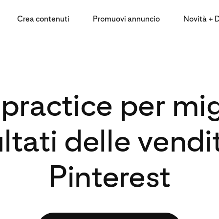
Crea contenuti
Promuovi annuncio
Novità + Da
 practice per mig
sultati delle vendi
Pinterest