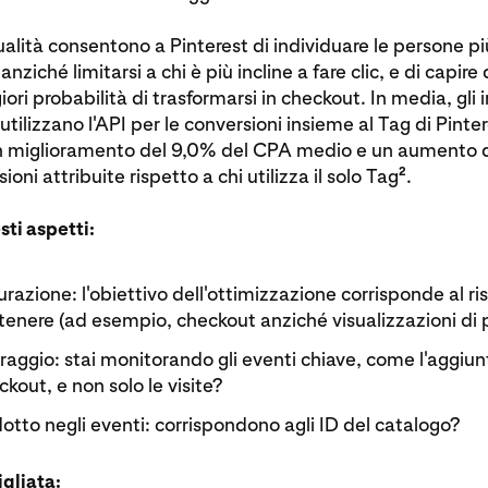
ualità consentono a Pinterest di individuare le persone p
 anziché limitarsi a chi è più incline a fare clic, e di capire 
ri probabilità di trasformarsi in checkout. In media, gli i
utilizzano l'API per le conversioni insieme al Tag di Pint
un miglioramento del 9,0% del CPA medio e un aumento 
2
ioni attribuite rispetto a chi utilizza il solo Tag
.
sti aspetti:
razione: l'obiettivo dell'ottimizzazione corrisponde al ri
tenere (ad esempio, checkout anziché visualizzazioni di
aggio: stai monitorando gli eventi chiave, come l'aggiunt
eckout, e non solo le visite?
otto negli eventi: corrispondono agli ID del catalogo?
gliata: