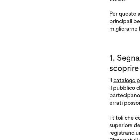
Per questo a
principali b
migliorarne l
1. Segnal
scoprire 
Il
catalogo p
il pubblico c
partecipano 
errati poss
I titoli che
superiore de
registrano 