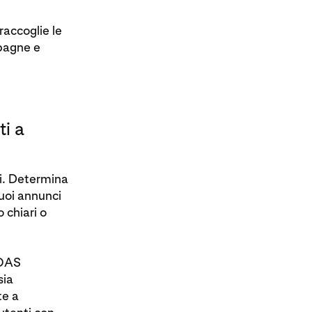
raccoglie le
mpagne e
ti a
i. Determina
tuoi annunci
 chiari o
ROAS
sia
e a