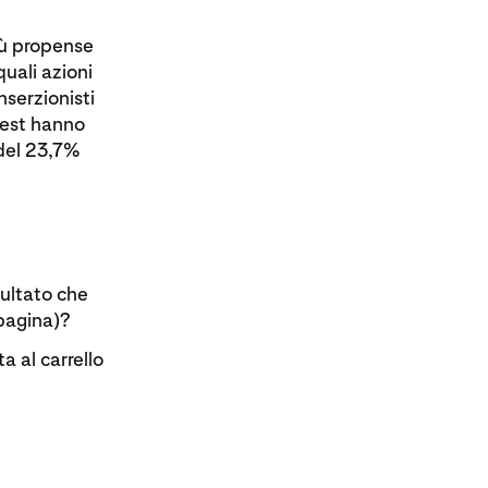
iù propense
quali azioni
nserzionisti
erest hanno
del 23,7%
sultato che
 pagina)?
a al carrello