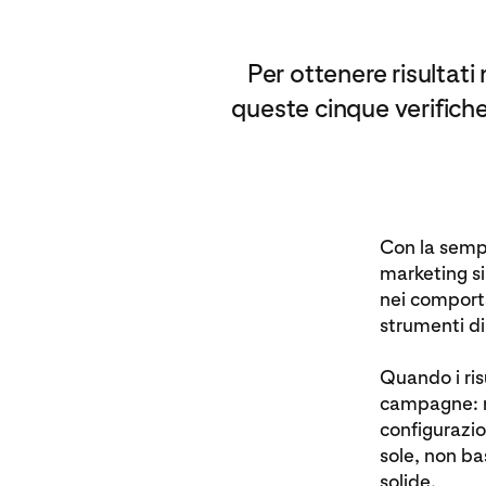
Per ottenere risultati
queste cinque verifiche 
Con la sempr
marketing si
nei comporta
strumenti di
Quando i ris
campagne: mo
configurazi
sole, non bas
solide.