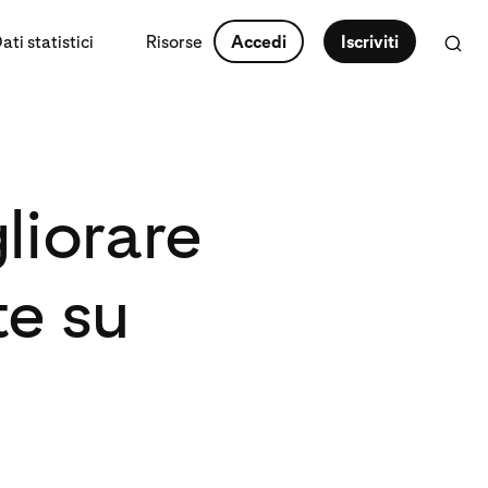
ti statistici
Risorse
Accedi
Iscriviti
liorare
te su