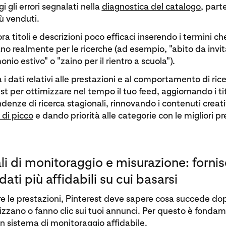
i gli errori segnalati nella
diagnostica del catalogo
, part
ù venduti.
ra titoli e descrizioni poco efficaci inserendo i termini che
ano realmente per le ricerche (ad esempio, "abito da invi
nio estivo" o "zaino per il rientro a scuola").
a i dati relativi alle prestazioni e al comportamento di ric
st per ottimizzare nel tempo il tuo feed, aggiornando i tit
ndenze di ricerca stagionali, rinnovando i contenuti creat
 di picco
e dando priorità alle categorie con le migliori pr
li di monitoraggio e misurazione: fornisc
ati più affidabili su cui basarsi
re le prestazioni, Pinterest deve sapere cosa succede dop
lizzano o fanno clic sui tuoi annunci. Per questo è fonda
un sistema di monitoraggio affidabile.