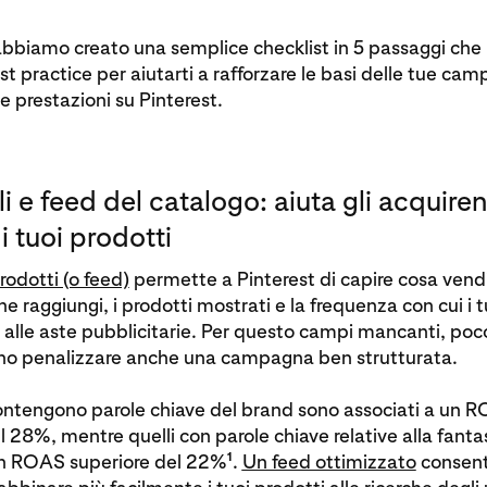
bbiamo creato una semplice checklist in 5 passaggi che 
est practice per aiutarti a rafforzare le basi delle tue ca
e prestazioni su Pinterest.
i e feed del catalogo: aiuta gli acquiren
i tuoi prodotti
rodotti (o feed)
permette a Pinterest di capire cosa vend
he raggiungi, i prodotti mostrati e la frequenza con cui i 
alle aste pubblicitarie. Per questo campi mancanti, poco
ono penalizzare anche una campagna ben strutturata.
 contengono parole chiave del brand sono associati a un 
l 28%, mentre quelli con parole chiave relative alla fanta
1
un ROAS superiore del 22%
.
Un feed ottimizzato
consent