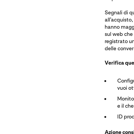
Segnali di q
all'acquisto,
hanno maggio
sul web che 
registrato 
delle convers
Verifica que
Configu
vuoi ot
Monitor
e il ch
ID prod
Azione consi