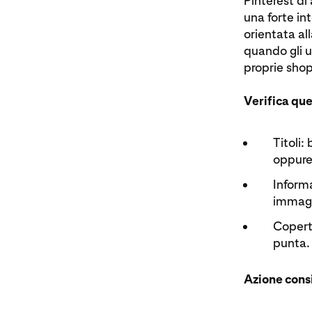
Pinterest di 
una forte in
orientata al
quando gli u
proprie shop
Verifica que
Titoli:
oppure
Informa
immagi
Copertu
punta.
Azione consi