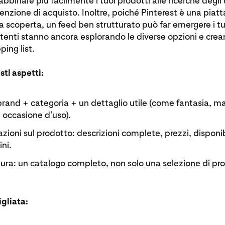
abbinare più facilmente i tuoi prodotti alle ricerche degli
tenzione di acquisto. Inoltre, poiché Pinterest è una piat
la scoperta, un feed ben strutturato può far emergere i tu
tenti stanno ancora esplorando le diverse opzioni e crea
ping list.
sti aspetti:
 brand + categoria + un dettaglio utile (come fantasia, ma
 occasione d'uso).
zioni sul prodotto: descrizioni complete, prezzi, disponib
ni.
ra: un catalogo completo, non solo una selezione di pro
gliata: