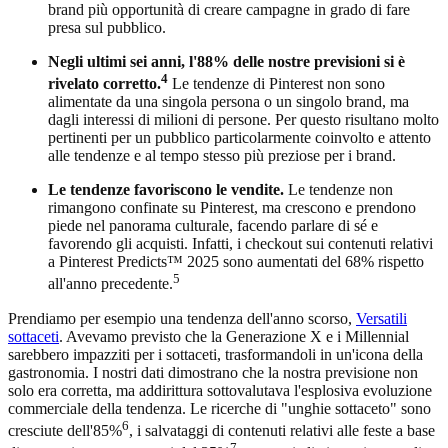
brand più opportunità di creare campagne in grado di fare
presa sul pubblico.
Negli ultimi sei anni, l'88% delle nostre previsioni si è
4
rivelato corretto.
Le tendenze di Pinterest non sono
alimentate da una singola persona o un singolo brand, ma
dagli interessi di milioni di persone. Per questo risultano molto
pertinenti per un pubblico particolarmente coinvolto e attento
alle tendenze e al tempo stesso più preziose per i brand.
Le tendenze favoriscono le vendite.
Le tendenze non
rimangono confinate su Pinterest, ma crescono e prendono
piede nel panorama culturale, facendo parlare di sé e
favorendo gli acquisti. Infatti, i checkout sui contenuti relativi
a Pinterest Predicts™ 2025 sono aumentati del 68% rispetto
5
all'anno precedente.
Prendiamo per esempio una tendenza dell'anno scorso,
Versatili
sottaceti
. Avevamo previsto che la Generazione X e i Millennial
sarebbero impazziti per i sottaceti, trasformandoli in un'icona della
gastronomia. I nostri dati dimostrano che la nostra previsione non
solo era corretta, ma addirittura sottovalutava l'esplosiva evoluzione
commerciale della tendenza. Le ricerche di "unghie sottaceto" sono
6
cresciute dell'85%
, i salvataggi di contenuti relativi alle feste a base
7