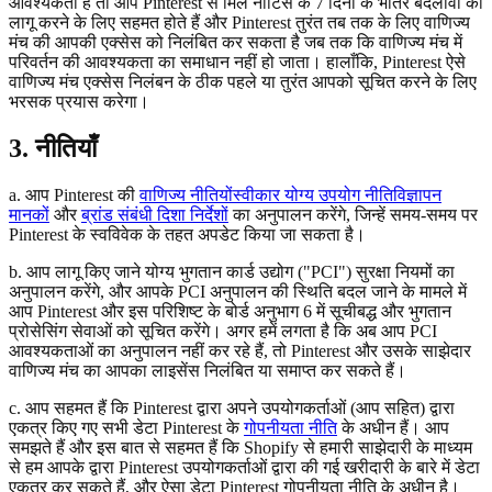
आवश्यकता है तो आप Pinterest से मिले नोटिस के 7 दिनों के भीतर बदलावों को
लागू करने के लिए सहमत होते हैं और Pinterest तुरंत तब तक के लिए वाणिज्य
मंच की आपकी एक्सेस को निलंबित कर सकता है जब तक कि वाणिज्य मंच में
परिवर्तन की आवश्यकता का समाधान नहीं हो जाता। हालाँकि, Pinterest ऐसे
वाणिज्य मंच एक्सेस निलंबन के ठीक पहले या तुरंत आपको सूचित करने के लिए
भरसक प्रयास करेगा।
3. नीतियाँ
a. आप Pinterest की
वाणिज्य नीतियों
स्वीकार योग्य उपयोग नीति
विज्ञापन
मानकों
और
ब्रांड संबंधी दिशा निर्देशों
का अनुपालन करेंगे, जिन्हें समय-समय पर
Pinterest के स्वविवेक के तहत अपडेट किया जा सकता है।
b. आप लागू किए जाने योग्य भुगतान कार्ड उद्योग ("PCI") सुरक्षा नियमों का
अनुपालन करेंगे, और आपके PCI अनुपालन की स्थिति बदल जाने के मामले में
आप Pinterest और इस परिशिष्ट के बोर्ड अनुभाग 6 में सूचीबद्ध और भुगतान
प्रोसेसिंग सेवाओं को सूचित करेंगे। अगर हमें लगता है कि अब आप PCI
आवश्यकताओं का अनुपालन नहीं कर रहे हैं, तो Pinterest और उसके साझेदार
वाणिज्य मंच का आपका लाइसेंस निलंबित या समाप्त कर सकते हैं।
c. आप सहमत हैं कि Pinterest द्वारा अपने उपयोगकर्ताओं (आप सहित) द्वारा
एकत्र किए गए सभी डेटा Pinterest के
गोपनीयता नीति
के अधीन हैं। आप
समझते हैं और इस बात से सहमत हैं कि Shopify से हमारी साझेदारी के माध्यम
से हम आपके द्वारा Pinterest उपयोगकर्ताओं द्वारा की गई खरीदारी के बारे में डेटा
एकत्र कर सकते हैं, और ऐसा डेटा Pinterest गोपनीयता नीति के अधीन है।