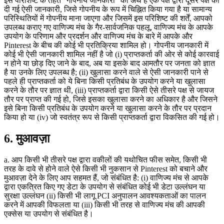
इस परिशिष्ट के तहत "गोपनीय जानकारी" का अर्थ है एक पक्ष द्वारा दूसरे पक्ष को
दी गई ऐसी जानकारी, जिसे गोपनीय के रूप में चिह्नित किया गया है या सामान्य
परिस्थितियों में गोपनीय माना जाएगा और जिसमें इस परिशिष्ट की शर्तें, आपको
उपलब्ध कराए गए वाणिज्य मंच के गैर-सार्वजनिक पहलू, वाणिज्य मंच के आपके
उपयोग के परिणाम और प्रदर्शन और वाणिज्य मंच के बारे में आपके और
Pinterest के बीच की कोई भी प्रतिक्रिया शामिल हो। गोपनीय जानकारी में
कोई भी ऐसी जानकारी शामिल नहीं है जो (i) प्राप्तकर्ता की ओर से कोई कारवाई
न होने या छोड़ दिए जाने के बाद, अब या इसके बाद आमतौर पर जनता को ज्ञात
है या उनके लिए उपलब्ध है; (ii) खुलासा करने वाले से ऐसी जानकारी पाने से
पहले ही प्राप्तकर्ता को ये बिना किसी प्रतिबंध के उपयोग करने या खुलासा
करने के तौर पर ज्ञात थी, (iii) प्राप्तकर्ता द्वारा किसी ऐसे तीसरे पक्ष से जायज
तौर पर प्राप्त की गई हो, जिसे इसका खुलासा करने का अधिकार है और जिसने
इसे बिना किसी प्रतिबंध के उपयोग करने या खुलासा करने के तौर पर प्रदान
किया हो या (iv) जो स्वतंत्र रूप से किसी प्राप्तकर्ता द्वारा विकसित की गई हो।
6. मुआवज़ा
a. आप किसी भी तीसरे पक्ष द्वारा वकीलों की यथोचित फीस समेत, किसी भी
तरह के दावे से होने वाले ऐसे किसी भी नुकसान से Pinterest को बचाने और
मुआवज़ा देने के लिए आप सहमत हैं, जो संबंधित है: (i) वाणिज्य मंच से आपके
द्वारा एकत्रित किए गए डेटा के उपयोग से संबंधित कोई भी डेटा उल्लंघन या
सुरक्षा उल्लंघन (ii) किसी भी लागू PCI अनुपालन आवश्यकताओं का पालन
करने में आपकी विफलता या (iii) किसी भी तरह से वाणिज्य मंच की आपकी
एक्सेस या उपयोग से संबंधित है।