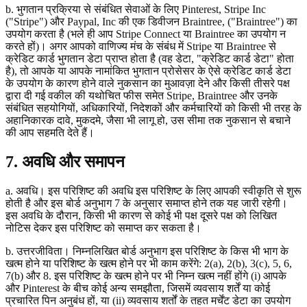
b. भुगतान प्रक्रिया से संबंधित सेवाओं के लिए Pinterest, Stripe Inc
("Stripe") और Paypal, Inc की एक डिवीजन Braintree, ("Braintree") का
उपयोग करता है (भले ही आप Stripe Connect या Braintree का उपयोग न
करते हों)। अगर आपको वाणिज्य मंच के संबंध में Stripe या Braintree से
क्रेडिट कार्ड भुगतान डेटा प्राप्त होता है (वह डेटा, "क्रेडिट कार्ड डेटा" होता
है), तो आपके या आपके नामांकित भुगतान प्रोसेसर के ऐसे क्रेडिट कार्ड डेटा
के उपयोग के कारण होने वाले नुकसान का मुआवज़ा देने और किसी तीसरे पक्ष
द्वारा दी गई वकील की यथोचित फीस समेत Stripe, Braintree और उनके
संबंधित सहयोगियों, अधिकारियों, निदेशकों और कर्मचारियों को किसी भी तरह के
अहानिकारक दावे, मुकदमे, जैसा भी लागू हो, उस सीमा तक नुकसान से बचाने
की आप सहमति देते हैं।
7. अवधि और समापन
a. अवधि। इस परिशिष्ट की अवधि इस परिशिष्ट के लिए आपकी स्वीकृति से शुरू
होती है और इस बोर्ड अनुभाग 7 के अनुसार समाप्त होने तक यह जारी रहेगी।
इस अवधि के दौरान, किसी भी कारण से कोई भी पक्ष दूसरे पक्ष को लिखित
नोटिस देकर इस परिशिष्ट को समाप्त कर सकता है।
b. उत्तरजीविता। निम्नलिखित बोर्ड अनुभाग इस परिशिष्ट के किस भी भाग के
खत्म होने या परिशिष्ट के खत्म होने पर भी काम करेंगे: 2(a), 2(b), 3(c), 5, 6,
7(b) और 8. इस परिशिष्ट के खत्म होने पर भी निम्न खत्म नहीं होंगे (i) आपके
और Pinterest के बीच कोई अन्य समझौता, जिसमें व्यवसाय शर्तें या कोई
प्रचारित पिन अनुबंध हों, या (ii) व्यवसाय शर्तों के तहत मर्चेंट डेटा का उपयोग