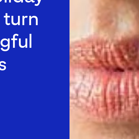
 turn
gful
s