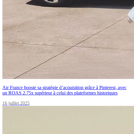
Air France booste sa stratégie d’acquisition grâce à Pinterest, avec
un ROAS 2.75x supérieur à celui des plateformes historiques
16 juillet 2025