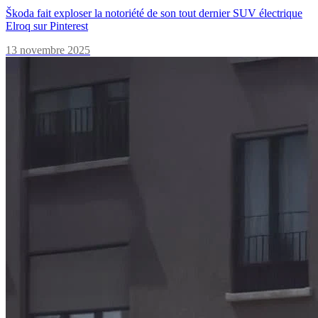
Škoda fait exploser la notoriété de son tout dernier SUV électrique
Elroq sur Pinterest
13 novembre 2025