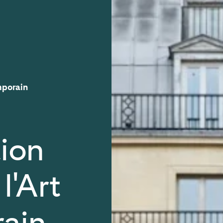
mporain
ion
l'Art
ain