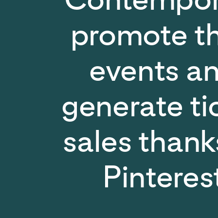
promote th
events a
generate ti
sales thank
Pinteres