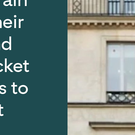
eir
nd
cket
s to
t