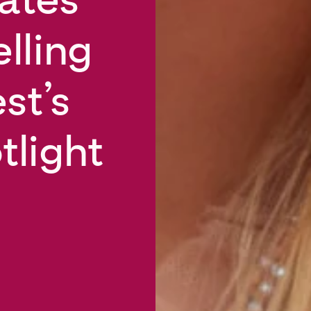
lling
st’s
tlight