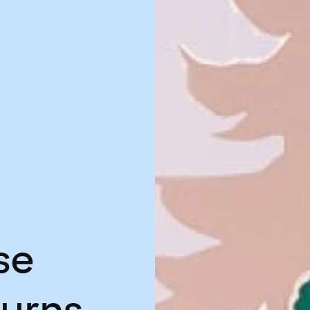
se
turns