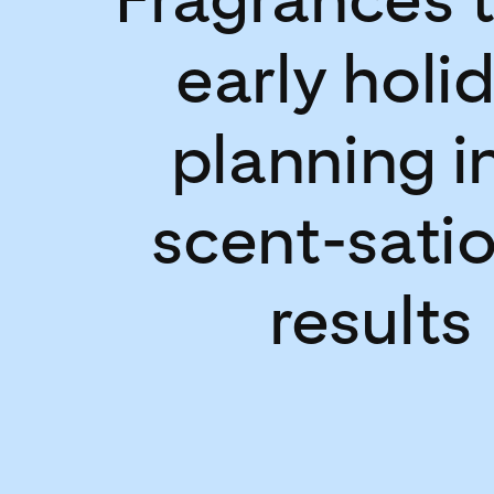
early holi
planning i
scent-sati
results