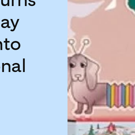
day
nto
onal