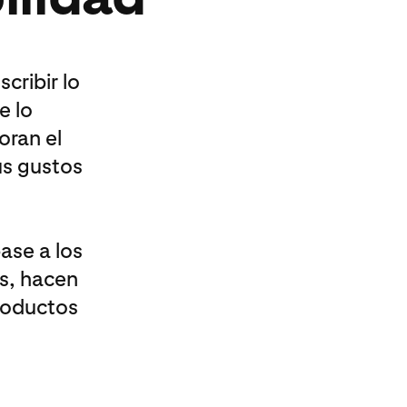
cribir lo
e lo
oran el
us gustos
ase a los
s, hacen
roductos