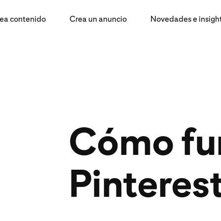
ea contenido
Crea un anuncio
Novedades e insigh
Cómo fu
Pinteres