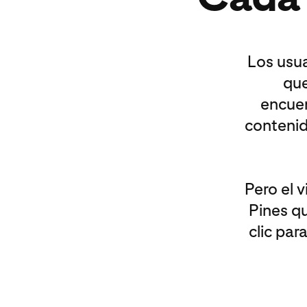
Los usua
que
encuen
contenid
Pero el 
Pines q
clic pa