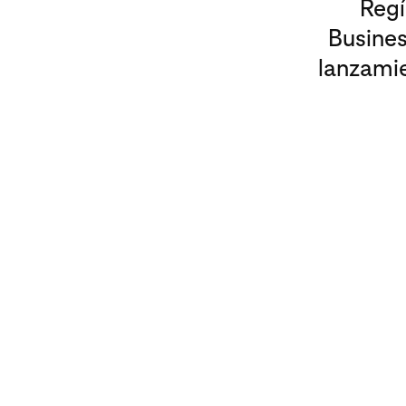
Regí
Busines
lanzamie