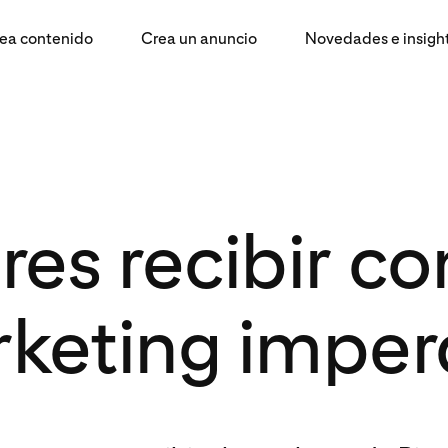
ea contenido
Crea un anuncio
Novedades e insigh
res recibir co
keting imper