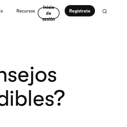
Inicio
ts
Recursos
Regístrate
de
sesión
nsejos
dibles?