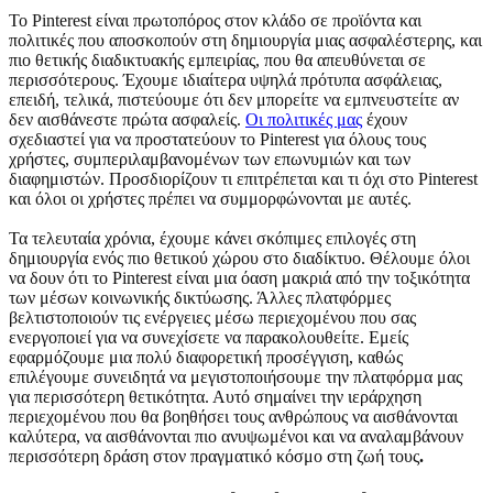
Το Pinterest είναι πρωτοπόρος στον κλάδο σε προϊόντα και
πολιτικές που αποσκοπούν στη δημιουργία μιας ασφαλέστερης, και
πιο θετικής διαδικτυακής εμπειρίας, που θα απευθύνεται σε
περισσότερους. Έχουμε ιδιαίτερα υψηλά πρότυπα ασφάλειας,
επειδή, τελικά, πιστεύουμε ότι δεν μπορείτε να εμπνευστείτε αν
δεν αισθάνεστε πρώτα ασφαλείς.
Οι πολιτικές μας
έχουν
σχεδιαστεί για να προστατεύουν το Pinterest για όλους τους
χρήστες, συμπεριλαμβανομένων των επωνυμιών και των
διαφημιστών. Προσδιορίζουν τι επιτρέπεται και τι όχι στο Pinterest
και όλοι οι χρήστες πρέπει να συμμορφώνονται με αυτές.
Τα τελευταία χρόνια, έχουμε κάνει σκόπιμες επιλογές στη
δημιουργία ενός πιο θετικού χώρου στο διαδίκτυο. Θέλουμε όλοι
να δουν ότι το Pinterest είναι μια όαση μακριά από την τοξικότητα
των μέσων κοινωνικής δικτύωσης. Άλλες πλατφόρμες
βελτιστοποιούν τις ενέργειες μέσω περιεχομένου που σας
ενεργοποιεί για να συνεχίσετε να παρακολουθείτε. Εμείς
εφαρμόζουμε μια πολύ διαφορετική προσέγγιση, καθώς
επιλέγουμε συνειδητά να μεγιστοποιήσουμε την πλατφόρμα μας
για περισσότερη θετικότητα. Αυτό σημαίνει την ιεράρχηση
περιεχομένου που θα βοηθήσει τους ανθρώπους να αισθάνονται
καλύτερα, να αισθάνονται πιο ανυψωμένοι και να αναλαμβάνουν
περισσότερη δράση στον πραγματικό κόσμο στη ζωή τους
.