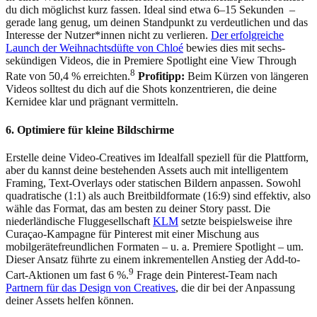
du dich möglichst kurz fassen. Ideal sind etwa 6–15 Sekunden –
gerade lang genug, um deinen Standpunkt zu verdeutlichen und das
Interesse der Nutzer*innen nicht zu verlieren.
Der erfolgreiche
Launch der Weihnachtsdüfte von Chloé
bewies dies mit sechs-
sekündigen Videos, die in Premiere Spotlight eine View Through
8
Rate von 50,4 % erreichten.
Profitipp:
Beim Kürzen von längeren
Videos solltest du dich auf die Shots konzentrieren, die deine
Kernidee klar und prägnant vermitteln.
6. Optimiere für kleine Bildschirme
Erstelle deine Video-Creatives im Idealfall speziell für die Plattform,
aber du kannst deine bestehenden Assets auch mit intelligentem
Framing, Text-Overlays oder statischen Bildern anpassen. Sowohl
quadratische (1:1) als auch Breitbildformate (16:9) sind effektiv, also
wähle das Format, das am besten zu deiner Story passt. Die
niederländische Fluggesellschaft
KLM
setzte beispielsweise ihre
Curaçao-Kampagne für Pinterest mit einer Mischung aus
mobilgerätefreundlichen Formaten – u. a. Premiere Spotlight – um.
Dieser Ansatz führte zu einem inkrementellen Anstieg der Add-to-
9
Cart-Aktionen um fast 6 %.
Frage dein Pinterest-Team nach
Partnern für das Design von Creatives
, die dir bei der Anpassung
deiner Assets helfen können.