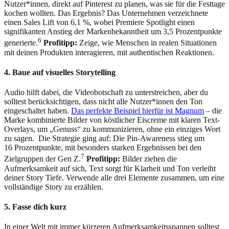
Nutzer*innen, direkt auf Pinterest zu planen, was sie für die Festtage
kochen wollten. Das Ergebnis? Das Unternehmen verzeichnete
einen Sales Lift von 6,1 %, wobei Premiere Spotlight einen
signifikanten Anstieg der Markenbekanntheit um 3,5 Prozentpunkte
6
generierte.
Profitipp:
Zeige, wie Menschen in realen Situationen
mit deinen Produkten interagieren, mit authentischen Reaktionen.
4. Baue auf visuelles Storytelling
Audio hilft dabei, die Videobotschaft zu unterstreichen, aber du
solltest berücksichtigen, dass nicht alle Nutzer*innen den Ton
eingeschaltet haben.
Das perfekte Beispiel hierfür ist Magnum
– die
Marke kombinierte Bilder von köstlicher Eiscreme mit klaren Text-
Overlays, um „Genuss“ zu kommunizieren, ohne ein einziges Wort
zu sagen. Die Strategie ging auf: Die Pin-Awareness stieg um
16 Prozentpunkte, mit besonders starken Ergebnissen bei den
7
Zielgruppen der Gen Z.
Profitipp:
Bilder ziehen die
Aufmerksamkeit auf sich, Text sorgt für Klarheit und Ton verleiht
deiner Story Tiefe. Verwende alle drei Elemente zusammen, um eine
vollständige Story zu erzählen.
5. Fasse dich kurz
In einer Welt mit immer kürzeren Aufmerksamkeitsspannen solltest