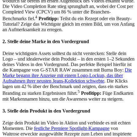
wodurch sie bereits im ersten Augenblick des Videos erkannt wurde.
Die Video Completion Rate stieg sprunghaft an, wobei der Cost per
Completed View (CPCV) um 86 % unter die Branchen-
4
Benchmarks fiel.
Profitipp:
Teilst du ein Rezept oder ein Beauty-
Tutorial? Zeige das Wichtigste gleich im ersten Bild, um von Anfang
an Aufmerksamkeit zu erregen.
2. Stelle deine Marke in den Vordergrund
Deine wichtigsten Assets solltest du nicht verstecken: Stelle dein
Logo – und idealerweise dein Produkt – in den ersten 1–2 Sekunden
deines Videos in den Vordergrund. Das perfekte Beispiel hierfür ist
die Kampagne von G-STAR RAW zusammen mit Burna Boy:
Die
Marke begann ihre Anzeige mit einem Logo-Lockup, das über
Aufnahmen ihrer neusten Jeans-Kollektion schwebte
. Die Klicks
lagen um 42 % über der Benchmark und zeigten, dass ein starkes
5
Branding zu starken Ergebnissen führt.
Profitipp:
Füge Endkarten
mit Markennamen hinzu, um die Awareness weiter zu steigern.
3. Stelle dein Produkt in den Vordergrund
Zeige dein Produkt im Video in Aktion und verbinde es mit echten
Momenten. Die
festliche Premiere Spotlight-Kampagne
von
Waitrose erweckte ausgewählte Rezepte zum Leben und inspirierte