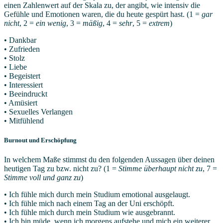
einen Zahlenwert auf der Skala zu, der angibt, wie intensiv die
Gefühle und Emotionen waren, die du heute gespürt hast. (1 =
gar
nicht
, 2 =
ein wenig
, 3 =
mäßig
, 4 =
sehr
, 5 =
extrem
)
• Dankbar
• Zufrieden
• Stolz
• Liebe
• Begeistert
• Interessiert
• Beeindruckt
• Amüsiert
• Sexuelles Verlangen
• Mitfühlend
Burnout und Erschöpfung
In welchem Maße stimmst du den folgenden Aussagen über deinen
heutigen Tag zu bzw. nicht zu? (1 =
Stimme überhaupt nicht zu
, 7 =
Stimme voll und ganz zu
)
• Ich fühle mich durch mein Studium emotional ausgelaugt.
• Ich fühle mich nach einem Tag an der Uni erschöpft.
• Ich fühle mich durch mein Studium wie ausgebrannt.
• Ich bin müde, wenn ich morgens aufstehe und mich ein weiterer