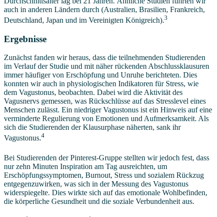
Durchschnittsalter lag bei 21 Jahren. Ähnliche Studien führten wir
auch in anderen Ländern durch (Australien, Brasilien, Frankreich,
3
Deutschland, Japan und im Vereinigten Königreich).
Ergebnisse
Zunächst fanden wir heraus, dass die teilnehmenden Studierenden
im Verlauf der Studie und mit näher rückenden Abschlussklausuren
immer häufiger von Erschöpfung und Unruhe berichteten. Dies
konnten wir auch in physiologischen Indikatoren für Stress, wie
dem Vagustonus, beobachten. Dabei wird die Aktivität des
Vagusnervs gemessen, was Rückschlüsse auf das Stresslevel eines
Menschen zulässt. Ein niedriger Vagustonus ist ein Hinweis auf eine
verminderte Regulierung von Emotionen und Aufmerksamkeit. Als
sich die Studierenden der Klausurphase näherten, sank ihr
4
Vagustonus.
Bei Studierenden der Pinterest-Gruppe stellten wir jedoch fest, dass
nur zehn Minuten Inspiration am Tag ausreichten, um
Erschöpfungssymptomen, Burnout, Stress und sozialem Rückzug
entgegenzuwirken, was sich in der Messung des Vagustonus
widerspiegelte. Dies wirkte sich auf das emotionale Wohlbefinden,
die körperliche Gesundheit und die soziale Verbundenheit aus.