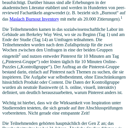
beaufsichtigt. Darüber hinaus sind alle Erhebungen in der
akademischen Literatur etabliert und werden in Hunderten von peer-
reviewed Fachartikeln angewendet (z. B. bezieht sich „Burnout“ auf
1
das
Maslach Burnout Inventory
mit mehr als 20.000 Zitierungen).
Die Teilnehmenden kamen in das sozialwissenschaftliche Labor im
Gebäude am Berkeley Way West, wo sie zu Beginn (Tag 1) und am
Ende der Studie (Tag 14) an Umfragen teilnahmen. Die
Teilnehmenden wurden nach dem Zufallsprinzip für die zwei
Wochen zwischen den Umfragen in eine der beiden Gruppen
2
eingeteilt
und nutzen entweder Pinterest für 10 Minuten am Tag
(„Pinterest-Gruppe“) oder lösten täglich für 10 Minuten Online-
Puzzles („Kontrollgruppe“). Der Auftrag an die Pinterest-Gruppe
bestand darin, einfach auf Pinterest nach Themen zu suchen, die sie
inspirieren. Die Aufgabe war selbstbestimmt, ohne Einschränkungen
hinsichtlich Produkt oder Content. Die Daten der Kontrollgruppe
wurden als neutrale Basiswerte (d. h. online, visuell, interaktiv)
definiert, um deutlich herauszuarbeiten, warum Pinterest anders ist.
Wichtig ist hierbei, dass wir die Wirksamkeit von Inspiration unter
Studierenden testeten, die sich gerade auf ihre Abschlussprüfungen
vorbereiteten. Nicht gerade eine entspannte Zeit!
Die Teilnehmenden gehörten hauptsächlich der Gen Z an; das