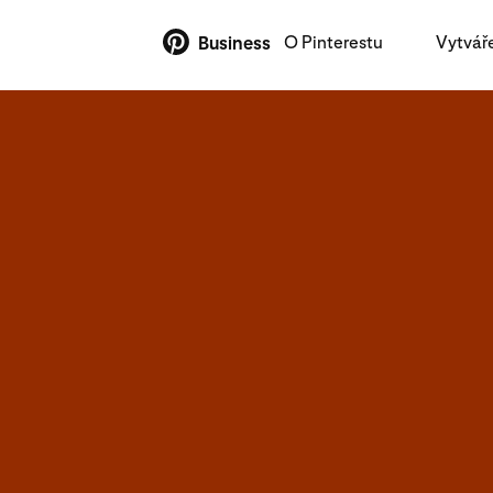
O Pinterestu
Vytvář
Business