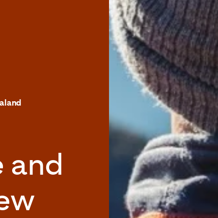
ealand
e and
New