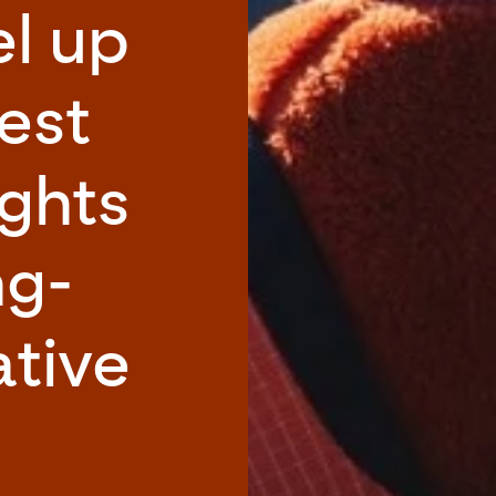
el up
est
ights
ng-
ative