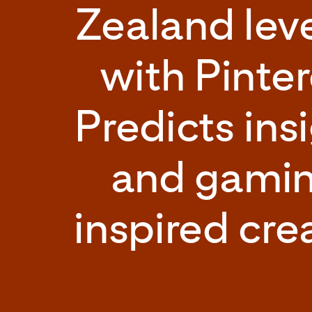
Zealand lev
with Pinter
Predicts ins
and gami
inspired cre