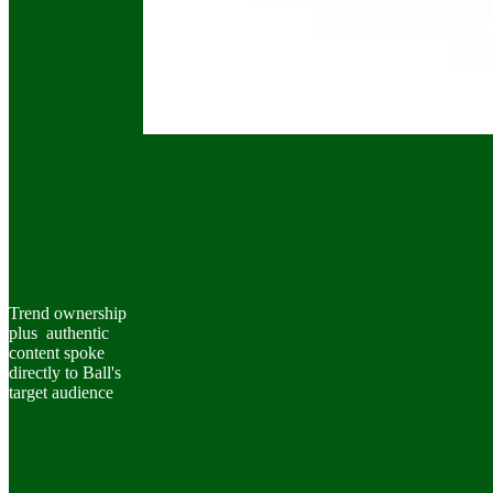
Trend ownership
plus authentic
content spoke
directly to Ball's
target audience