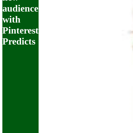
audience
with
Pinterest
Predicts