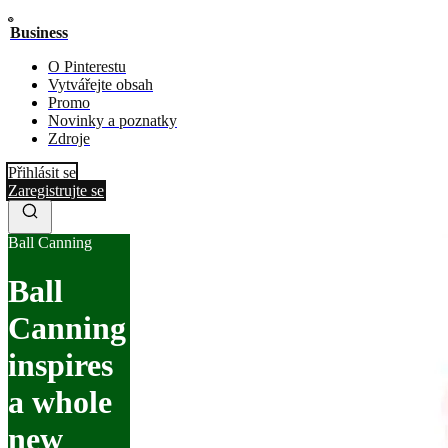
Business
O Pinterestu
Vytvářejte obsah
Promo
Novinky a poznatky
Zdroje
Přihlásit se
Zaregistrujte se
Ball Canning
Ball
Canning
inspires
a whole
new