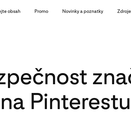
ejte obsah
Promo
Novinky a poznatky
Zdroje
zpečnost zna
na Pinterestu