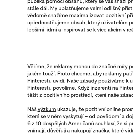
publika pomocí obsahu, který se vás snaží př
stále dál. My uplatňujeme velmi odlišný příst
vědomě snažíme maximalizovat pozitivní př
upřednostňujeme obsah, který uživatelům pom
lepšími lidmi a inspirovat se k více akcím v r
Věříme, že reklamy mohou do značné míry pom
jakém touží. Proto chceme, aby reklamy patřil
Pinterestu uvidí.
Naše zásady
používáme k ur
Pinterestu povolíme. Když inzerenti na Pinte
těžit z pozitivního prostředí, které naše zásad
Náš
výzkum
ukazuje, že pozitivní online pros
které se v něm vyskytují – od povědomí a d
6 z 10 dospělých Američanů souhlasí, že si 
vnímají, důvěřují a nakupují značky, které vidí