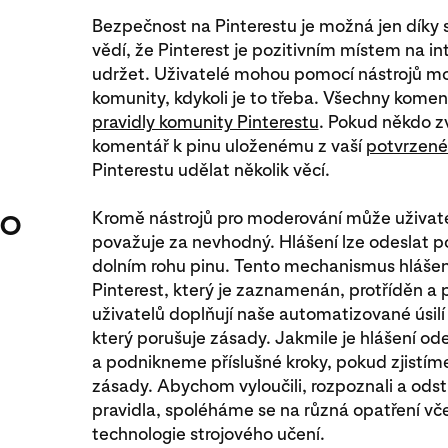
Bezpečnost na Pinterestu je možná jen díky s
vědí, že Pinterest je pozitivním místem na i
udržet. Uživatelé mohou pomocí nástrojů mo
komunity, kdykoli je to třeba. Všechny komen
pravidly komunity Pinterestu
. Pokud někdo zv
komentář k pinu uloženému z vaší
potvrzené
Pinterestu udělat několik věcí.
ro
Kromě nástrojů pro moderování může uživatel
považuje za nevhodný. Hlášení lze odeslat po 
dolním rohu pinu. Tento mechanismus hlášení
Pinterest, který je zaznamenán, protříděn a 
uživatelů doplňují naše automatizované úsilí 
který porušuje zásady. Jakmile je hlášení o
a podnikneme příslušné kroky, pokud zjistím
zásady. Abychom vyloučili, rozpoznali a odst
pravidla, spoléháme se na různá opatření vče
technologie strojového učení.