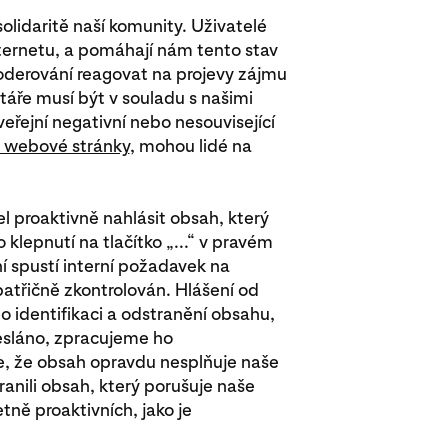
olidaritě naší komunity. Uživatelé
nternetu, a pomáhají nám tento stav
derování reagovat na projevy zájmu
táře musí být v souladu s našimi
eřejní negativní nebo nesouvisející
 webové stránky
, mohou lidé na
 proaktivně nahlásit obsah, který
klepnutí na tlačítko „...“ v pravém
 spustí interní požadavek na
patřičně zkontrolován. Hlášení od
o identifikaci a odstranění obsahu,
desláno, zpracujeme ho
e, že obsah opravdu nesplňuje naše
ranili obsah, který porušuje naše
tně proaktivních, jako je