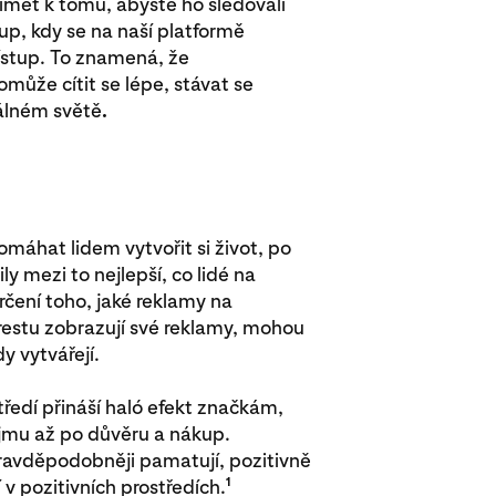
imět k tomu, abyste ho sledovali
up, kdy se na naší platformě
ístup. To znamená, že
ůže cítit se lépe, stávat se
eálném světě
.
áhat lidem vytvořit si život, po
y mezi to nejlepší, co lidé na
čení toho, jaké reklamy na
restu zobrazují své reklamy, mohou
y vytvářejí.
tředí přináší haló efekt značkám,
ojmu až po důvěru a nákup.
pravděpodobněji pamatují, pozitivně
1
 v pozitivních prostředích.