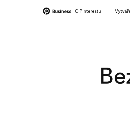
O Pinterestu
Vytvář
Business
Be