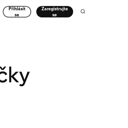
Přihlásit
Zaregistrujte
se
se
čky