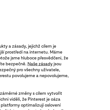
kty a zásady, jejichž cílem je
ější prostředí na internetu. Máme
otože jsme hluboce přesvědčeni, že
títe bezpečně.
Naše zásady
jsou
 bezpečný pro všechny uživatele,
nterestu povolujeme a nepovolujeme,
 záměrné změny s cílem vytvořit
chni viděli, že Pinterest je oáza
é platformy optimalizují oslovení